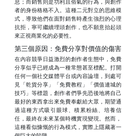
息；而銷售則是功利且俗氣的行為，與創作
者的身份格格不入。這種二元對立的思維模
式，導致他們在面對銷售時產生強烈的心理
抗拒，寧可繼續埋頭創作，也不願意抬起頭
來正視商業化的必要性。
第三個原因：免費分享對價值的傷害
在內容競爭日益激烈的創作者生態中，免費
分享似乎已經成為一種常態甚至標配。打開
任何一個社交媒體平台或內容論壇，到處可
見「乾貨分享」「免費教程」「價值連城的
技巧」等標題，創作者們爭先恐後地將自己
最好的東西拿出來免費奉獻給大眾，期望通
過這種方式吸引眼球、積累粉絲、培養信
任，最終在未來某個時機實現變現。然而，
這種看似慷慨的行為模式，實際上隱藏著一
個巨大的陷阱。