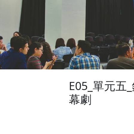
E05_單元
幕劇