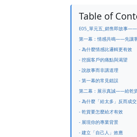
Table of Cont
E05_單元五_銷售即故事
第一幕：情感共鳴——先讓
- 為什麼情感比邏輯更有效
- 挖掘客戶的痛點與渴望
- 說故事而非講道理
- 第一幕的常見錯誤
第二幕：展示真誠——給乾
- 為什麼「給太多」反而成交
- 乾貨要怎麼給才有效
- 展現你的專業背景
- 建立「自己人」效應