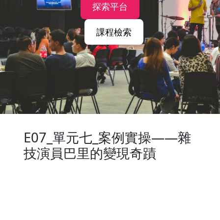
探索平台
課程檢索
E07_單元七_案例實操——雜
技演員巴里的變現奇蹟