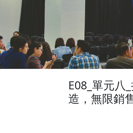
E08_單元
造，無限銷