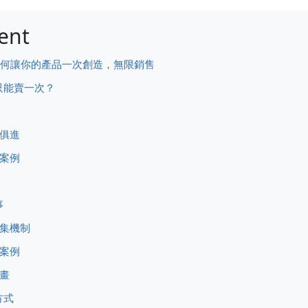
ent
—如何讓你的產品一次創造，無限銷售
只能賣一次？
時俱進
功案例
事
收集機制
功案例
計畫
方式