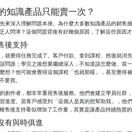
的知識產品只能賣一次？
先來深入理解問題本身。為什麼大多數知識產品的銷售
乏人問津？這個問題背後有好幾個原因，了解這些原因才
售後支持
，就覺得任務完成了。客戶付款、拿到課程、然後就消
該問誰；學完之後想要繼續深入，不知道該怎麼做。當
麼想？他可能會覺得這個課程「也就那樣」，甚至覺得
不要買。
的創作者，都非常重視售後服務。他們會建立學員社群
習進度。當客戶感受到「這個人是真的想幫助我」，他
種售後支持看似增加了工作量，其實是讓產品持續熱賣的
沒有與時俱進