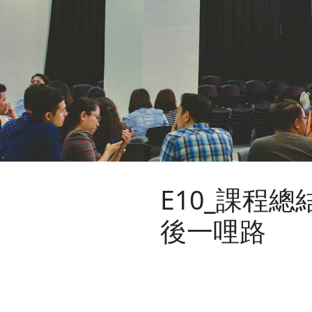
E10_課程
後一哩路