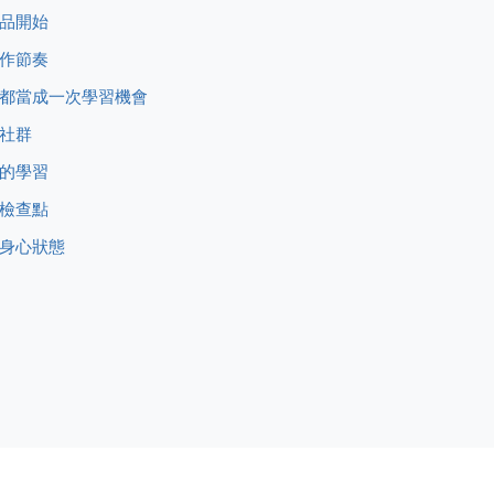
產品開始
創作節奏
布都當成一次學習機會
習社群
己的學習
和檢查點
的身心狀態