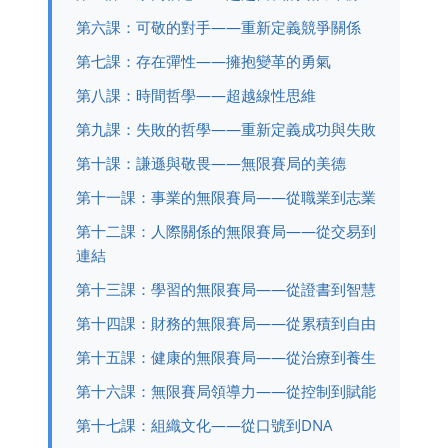
第六課：可敬的對手——重新定義競爭關係
第七課：存在彈性——擁抱變革的勇氣
第八課：時間哲學——超越線性思維
第九課：失敗的哲學——重新定義成功與失敗
第十課：謙遜與敬畏——無限賽局的美德
第十一課：事業的無限賽局——從職業到志業
第十二課：人際關係的無限賽局——從交易到
連結
第十三課：學習的無限賽局——從證書到智慧
第十四課：財務的無限賽局——從累積到自由
第十五課：健康的無限賽局——從治療到養生
第十六課：無限賽局領導力——從控制到賦能
第十七課：組織文化——從口號到DNA