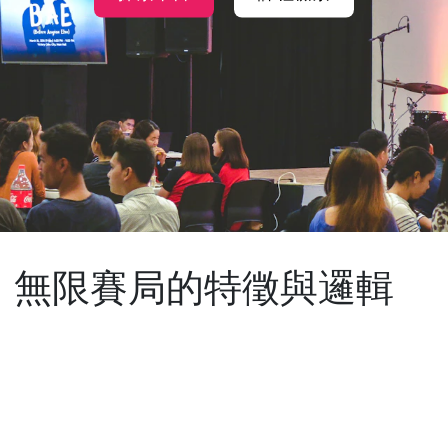
課：無限賽局的特徵與邏輯