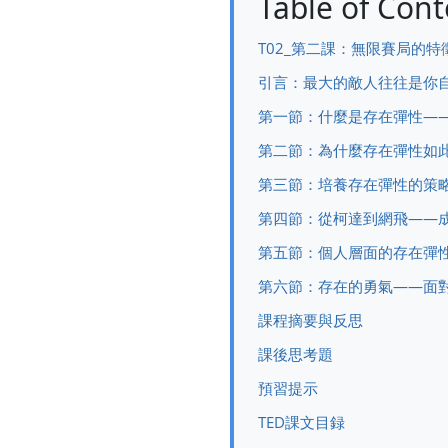
Table of Cont
T02_第二課：無限賽局的特
引言：最大的敵人往往是你
第一節：什麼是存在彈性—
第二節：為什麼存在彈性如
第三節：培養存在彈性的策
第四節：從柯達到網飛——
第五節：個人層面的存在彈
第六節：存在的勇氣——面
課程摘要與反思
課後思考題
預習提示
TED課文目録