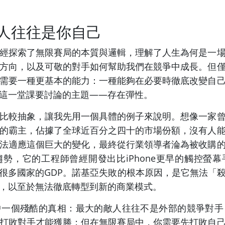
人往往是你自己
經探索了無限賽局的本質與邏輯，理解了人生為何是一
方向，以及可敬的對手如何幫助我們在競爭中成長。但
需要一種更基本的能力：一種能夠在必要時徹底改變自
這一堂課要討論的主題——存在彈性。
比較抽象，讓我先用一個具體的例子來說明。想像一家
的霸主，佔據了全球近百分之四十的市場份額，沒有人
法適應這個巨大的變化，最終從行業領導者淪為被收購
勢，它的工程師曾經開發出比iPhone更早的觸控螢
很多國家的GDP。諾基亞失敗的根本原因，是它無法「
，以至於無法徹底轉型到新的商業模式。
中一個殘酷的真相：最大的敵人往往不是外部的競爭對手
打敗對手才能獲勝；但在無限賽局中，你需要先打敗自