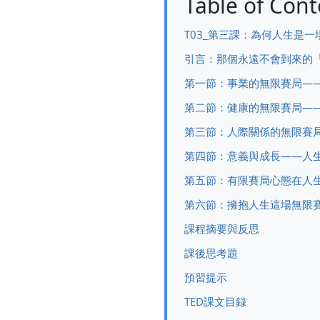
Table of Cont
T03_第三課：為何人生是
引言：那個永遠不會到來的
第一節：事業的無限賽局—
第二節：健康的無限賽局—
第三節：人際關係的無限賽
第四節：意義與成長——人
第五節：有限賽局心態在人
第六節：擁抱人生這場無限
課程摘要與反思
課後思考題
預習提示
TED課文目録