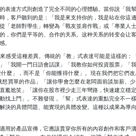
的表達方式則創造了完全不同的心理體驗。當你說「我
時，客戶聽到的是：「我是來支持你的，我是站在你這
從「老師對學生」轉變為「戰友並肩作戰」或「專業人
的，你們是平等的、合作的关系。这种关系的转变会让
感。
感受這種差異。傳統的「教」式表達可能是這樣的：「我教你
」「我開一門日語會話課」「我教你如何投資股票」「
授什麼」，而不是「你能獲得什麼」。現在我們把它們改
戶一看就想買單的作品」「讓你學會怎麼在老闆面前談加薪
直尷尬笑」「讓你在股市裡少走三年彎路，快速建立穩
動找上門」。不難發現，「幫」式表達的重點完全不一
解決的具體問題、能實現的具體改變。這種以成果為導
適用於產品宣傳，它應該貫穿你所有的內容創作和客戶