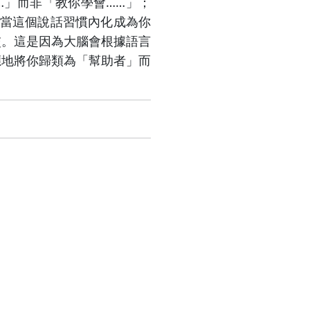
…」而非「教你學會……」；
。當這個說話習慣內化成為你
交。這是因為大腦會根據語言
應地將你歸類為「幫助者」而