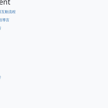
ent
與互動流程
程導言
析
計