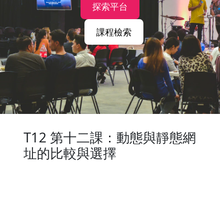
探索平台
課程檢索
T12 第十二課：動態與靜態網
址的比較與選擇