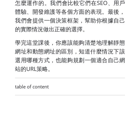
怎麼運作的。我們會比較它們在SEO、用戶
體驗、開發維護等各個方面的表現。最後，
我們會提供一個決策框架，幫助你根據自己
的實際情況做出正確的選擇。
學完這堂課後，你應該能夠清楚地理解靜態
網址和動態網址的區別，知道什麼情況下該
選用哪種方式，也能夠規劃一個適合自己網
站的URL策略。
table of content