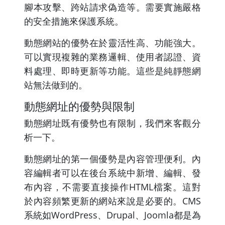
腳本攻擊、跨站請求偽造等。需要實施嚴格
的安全措施來保護系統。
動態網站的優勢在於靈活性高、功能強大。
可以實現複雜的業務邏輯、使用者認證、資
料處理、即時更新等功能。這些是純靜態網
站無法做到的。
動態網址的優勢與限制
動態網址既有優勢也有限制，我們來客觀分
析一下。
動態網址的第一個優勢是內容管理便利。內
容編輯者可以在後台系統中新增、編輯、發
布內容，不需要直接操作HTML檔案。這對
於內容頻繁更新的網站來說是必要的。CMS
系統如WordPress、Drupal、Joomla都是為