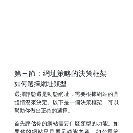
第三節：網址策略的決策框架
如何選擇網址類型
選擇靜態還是動態網址，需要根據網站的具
體情況來決定。以下是一個決策框架，可以
幫助你做出正確的選擇。
首先評估你的網站需要什麼類型的功能。如
果你的網站只是展示靜態內容，如公司簡