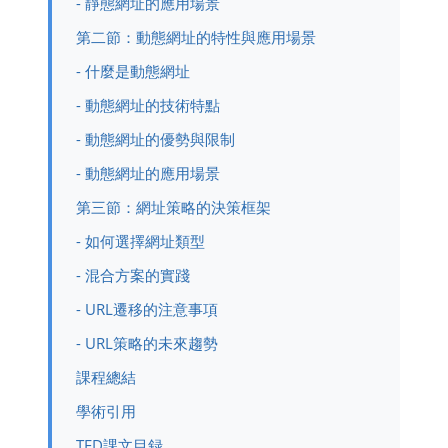
- 靜態網址的應用場景
第二節：動態網址的特性與應用場景
- 什麼是動態網址
- 動態網址的技術特點
- 動態網址的優勢與限制
- 動態網址的應用場景
第三節：網址策略的決策框架
- 如何選擇網址類型
- 混合方案的實踐
- URL遷移的注意事項
- URL策略的未來趨勢
課程總結
學術引用
TED課文目録