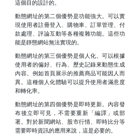
這個目的設計的。
動態網址的第二個優勢是功能強大。可以實
現使用者註冊登入、購物車、訂單管理、付
款處理、評論互動等各種複雜功能。這些功
能是靜態網站無法實現的。
動態網址的第三個優勢是個人化。可以根據
使用者的偏好、行為、歷史記錄來動態生成
內容。例如首頁展示的推薦商品可能因人而
異。這種個人化體驗可以提升使用者滿意度
和轉化率。
動態網址的第四個優勢是即時更新。內容發
布後立即可見，不需要重新「編譯」或部
署。對於新聞網站、股市行情、即時比分等
需要即時資訊的應用來說，這是必要的。