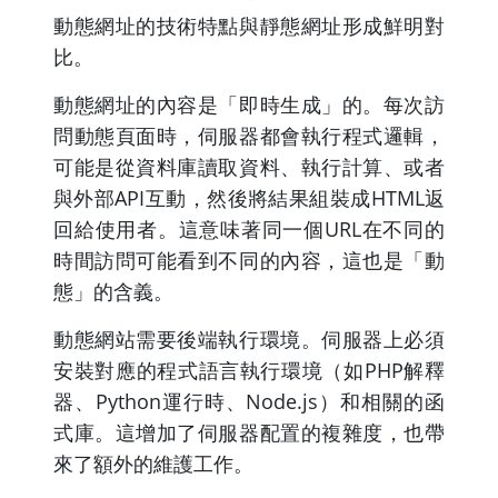
動態網址的技術特點與靜態網址形成鮮明對
比。
動態網址的內容是「即時生成」的。每次訪
問動態頁面時，伺服器都會執行程式邏輯，
可能是從資料庫讀取資料、執行計算、或者
與外部API互動，然後將結果組裝成HTML返
回給使用者。這意味著同一個URL在不同的
時間訪問可能看到不同的內容，這也是「動
態」的含義。
動態網站需要後端執行環境。伺服器上必須
安裝對應的程式語言執行環境（如PHP解釋
器、Python運行時、Node.js）和相關的函
式庫。這增加了伺服器配置的複雜度，也帶
來了額外的維護工作。