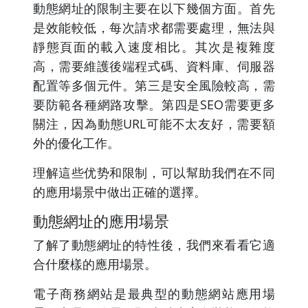
動態網址的限制主要在以下幾個方面。首先
是效能較低，每次請求都需要處理，無法與
靜態頁面的載入速度相比。其次是複雜度
高，需要維護後端程式碼、資料庫、伺服器
配置等多個元件。第三是安全風險較高，需
要防範各種網路攻擊。第四是SEO需要更多
關注，因為動態URL可能不太友好，需要額
外的優化工作。
理解這些优势和限制，可以幫助我們在不同
的應用場景中做出正確的選擇。
動態網址的應用場景
了解了動態網址的特性後，我們來看看它適
合什麼樣的應用場景。
電子商務網站是最典型的動態網站應用場