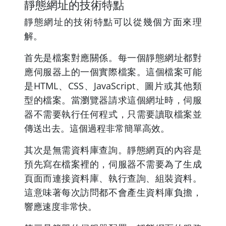
靜態網址的技術特點
靜態網址的技術特點可以從幾個方面來理
解。
首先是檔案對應關係。每一個靜態網址都對
應伺服器上的一個實際檔案。這個檔案可能
是HTML、CSS、JavaScript、圖片或其他類
型的檔案。當瀏覽器請求這個網址時，伺服
器不需要執行任何程式，只需要讀取檔案並
傳送出去。這個過程非常簡單高效。
其次是無需資料庫查詢。靜態網頁的內容是
預先寫在檔案裡的，伺服器不需要為了生成
頁面而連接資料庫、執行查詢、組裝資料。
這意味著每次訪問都不會產生資料庫負擔，
響應速度非常快。