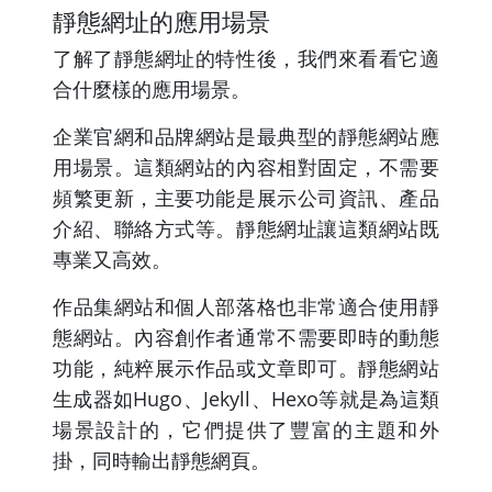
靜態網址的應用場景
了解了靜態網址的特性後，我們來看看它適
合什麼樣的應用場景。
企業官網和品牌網站是最典型的靜態網站應
用場景。這類網站的內容相對固定，不需要
頻繁更新，主要功能是展示公司資訊、產品
介紹、聯絡方式等。靜態網址讓這類網站既
專業又高效。
作品集網站和個人部落格也非常適合使用靜
態網站。內容創作者通常不需要即時的動態
功能，純粹展示作品或文章即可。靜態網站
生成器如Hugo、Jekyll、Hexo等就是為這類
場景設計的，它們提供了豐富的主題和外
掛，同時輸出靜態網頁。