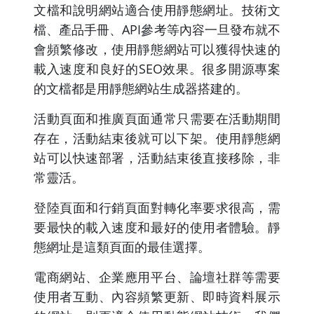
文檔和說明網站適合使用靜態網址。技術文
檔、產品手冊、API參考等內容一旦發布就不
會頻繁修改，使用靜態網站可以獲得快速的
載入速度和良好的SEO效果。很多開源專案
的文檔都是用靜態網站生成器搭建的。
活動頁面和推廣頁面通常只需要在活動期間
存在，活動結束後就可以下架。使用靜態網
站可以快速部署，活動結束後直接移除，非
常靈活。
登陸頁面和行銷頁面對轉化率要求很高，需
要最快的載入速度和最好的使用者體驗。靜
態網址是這類頁面的最佳選擇。
電商網站、企業應用平台、論壇社群等需要
使用者互動、內容頻繁更新、即時資料展示