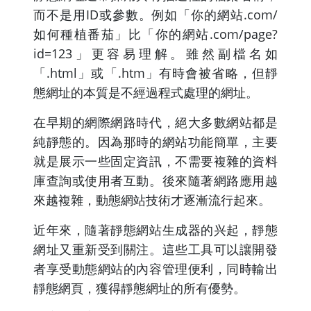
而不是用ID或參數。例如「你的網站.com/
如何種植番茄」比「你的網站.com/page?
id=123」更容易理解。雖然副檔名如
「.html」或「.htm」有時會被省略，但靜
態網址的本質是不經過程式處理的網址。
在早期的網際網路時代，絕大多數網站都是
純靜態的。因為那時的網站功能簡單，主要
就是展示一些固定資訊，不需要複雜的資料
庫查詢或使用者互動。後來隨著網路應用越
來越複雜，動態網站技術才逐漸流行起來。
近年來，隨著靜態網站生成器的兴起，靜態
網址又重新受到關注。這些工具可以讓開發
者享受動態網站的內容管理便利，同時輸出
靜態網頁，獲得靜態網址的所有優勢。