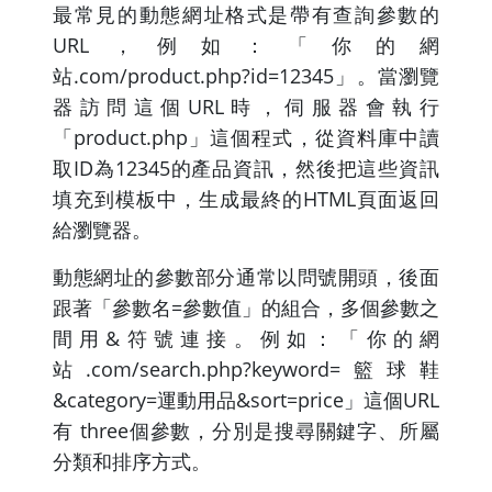
最常見的動態網址格式是帶有查詢參數的
URL，例如：「你的網
站.com/product.php?id=12345」。當瀏覽
器訪問這個URL時，伺服器會執行
「product.php」這個程式，從資料庫中讀
取ID為12345的產品資訊，然後把這些資訊
填充到模板中，生成最終的HTML頁面返回
給瀏覽器。
動態網址的參數部分通常以問號開頭，後面
跟著「參數名=參數值」的組合，多個參數之
間用&符號連接。例如：「你的網
站.com/search.php?keyword=籃球鞋
&category=運動用品&sort=price」這個URL
有 three個參數，分別是搜尋關鍵字、所屬
分類和排序方式。