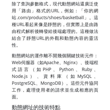
除了查詢參數格式，現代動態網站還廣泛使
用「路由」格式的URL，例如：「你的網
站.com/products/shoes/basketball」。這
種URL看起來像是靜態的，但實際上是由路
由程式解析後轉發給後端處理的。這種做法
結合了靜態URL的外觀和動態內容的靈活
性。
動態網站的運作離不開幾個關鍵技術元件：
Web伺服器（如Apache、Nginx）、後端程
式語言（如PHP、Python、Ruby、
Node.js）、資料庫（如MySQL、
PostgreSQL、MongoDB）。這些元件協同
工作，處理使用者的請求並生成相應的頁
面。
動態網址的技術特點