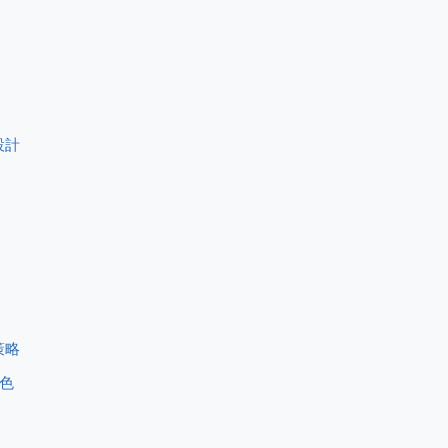
設計
策略
角色