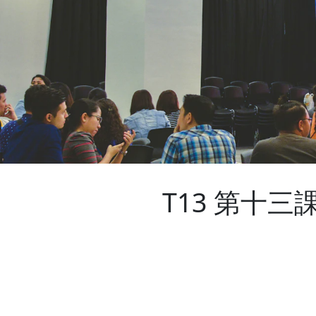
T13 第十