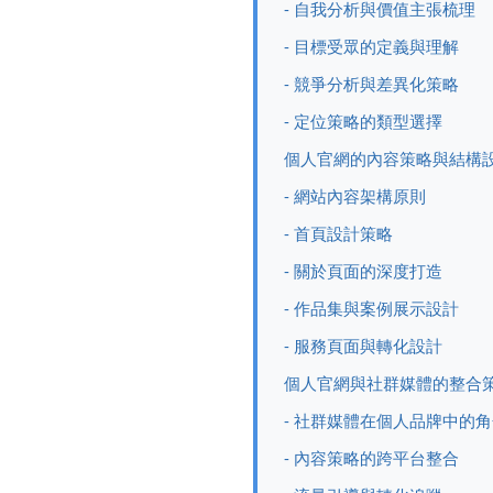
- 自我分析與價值主張梳理
- 目標受眾的定義與理解
- 競爭分析與差異化策略
- 定位策略的類型選擇
個人官網的內容策略與結構
- 網站內容架構原則
- 首頁設計策略
- 關於頁面的深度打造
- 作品集與案例展示設計
- 服務頁面與轉化設計
個人官網與社群媒體的整合
- 社群媒體在個人品牌中的
- 內容策略的跨平台整合