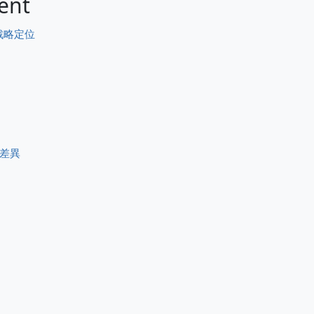
ent
戰略定位
的差異