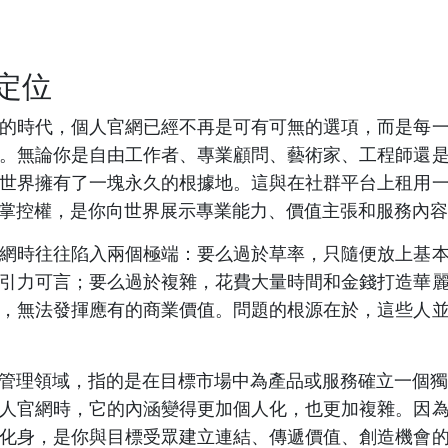
定位
的時代，個人官網已經不再是可有可無的選項，而是每
。無論你是自由工作者、專業顧問、藝術家、工程師還
世界擁有了一塊永久的根據地。這與在社群平台上租用
掌控權，是你向世界展示專業能力、價值主張和服務內容
網時往往陷入兩個極端：要么過於草率，只隨便放上基
引力可言；要么過於複雜，花費大量時間和金錢打造華
，無法發揮應有的商業價值。問題的根源在於，這些人
理領域，指的是在目標市場中為產品或服務確立一個獨特且有
人官網時，它的內涵變得更加個人化，也更加複雜。因
化身，是你與目標受眾建立連結、傳遞價值、創造機會