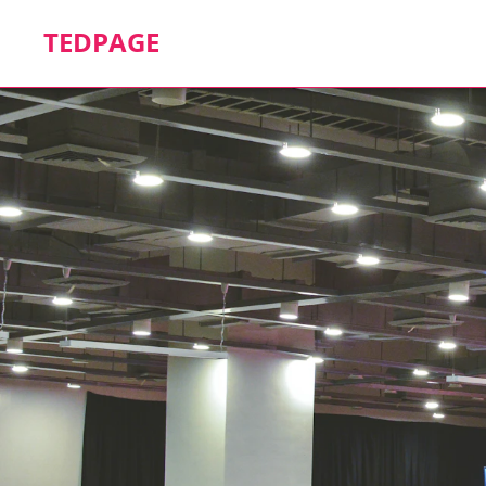
TEDPAGE