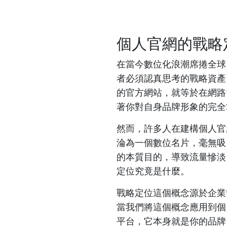
個人官網的戰略
在當今數位化浪潮席捲全球
者必須認真思考的戰略資產
的官方網站，就等於在網路
著你對自身品牌形象的完全
然而，許多人在建構個人官
淪為一個數位名片，毫無吸
的本質目的，導致流量慘淡
定位究竟是什麼。
戰略定位這個概念源於企業管
當我們將這個概念應用到個
平台，它本身就是你的品牌