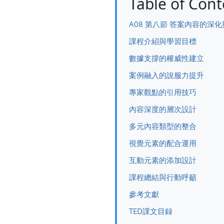
Table of Cont
A08 第八節 答案內容的深
課程介紹與學習目標
數據支撐的權威性建立
案例融入的說服力提升
專家觀點的引用技巧
內容深度的層次設計
多元內容類型的整合
視覺元素的配合運用
互動元素的添加設計
課程總結與行動呼籲
參考文獻
TED課文目録