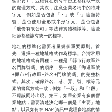
個都要），並確保在所有平台上都採取一致
的處理方式。其次，注意企業名稱中的特殊
字元，例如是否包含「・」或「·」這類符
號、是否使用全形或半形字元、是否包含
「股份有限公司」等法律實體標識等。這些
細節都應該有統一的標準。
地址的標準化需要考量幾個重要原則。首
先，選擇一種地址格式作為標準。台灣常用
的地址格式有兩種：一種是「縣市行政區路
名門牌號碼」的順序，另一種是「郵遞區號
+縣市+行政區+路名+門牌號碼」的完整格
式。其次，確保路名、巷、弄、號、樓等元
素的書寫方式一致，例如「一段」和「1段」
不應該同時出現。第三，如果企業有多個營
業地點，需要清楚決定哪一個是「主要」地
點，以及如何在 NAP 資訊中處理多地點的情