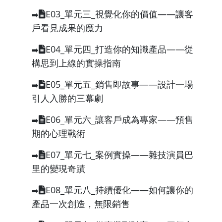
E03_單元三_視覺化你的價值——讓客
➡️
戶看見成果的魔力
E04_單元四_打造你的知識產品——從
➡️
構思到上線的實操指南
E05_單元五_銷售即故事——設計一場
➡️
引人入勝的三幕劇
E06_單元六_讓客戶成為專家——預售
➡️
期的心理戰術
E07_單元七_案例實操——雜技演員巴
➡️
里的變現奇蹟
E08_單元八_持續優化——如何讓你的
➡️
產品一次創造，無限銷售