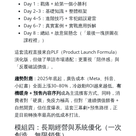
Day 1：戳痛 + 給第一個小勝利
Day 2–3：基礎知識 + 整體框架
Day 4–5：進階技巧 + 常犯錯誤避雷
Day 6–7：真實案例 + 實戰應用拆解
Day 8：總結 + 故意留懸念（「最後一塊拼圖在
課程裡」）
這套流程直接來自PLF（Product Launch Formula）
演化版，但做了華語市場適配：更重視「陪伴感」與
「反覆確認價值」。
趨勢對應
：2025年底起，廣告成本（Meta、抖音、
小紅書）全面上漲30–80%，冷啟動ROI越來越低。
有
機暖身 + 預售內容序列
成為主流獲客方式。同時，消
費者對「硬廣」免疫力極高，但對「連續價值餵養 +
自然開賣」信任度爆表。這套三幕劇+預售路徑，正
是目前轉換率最高的低成本打法。
模組四：長期經營與系統優化（一次
創造，無限銷售）