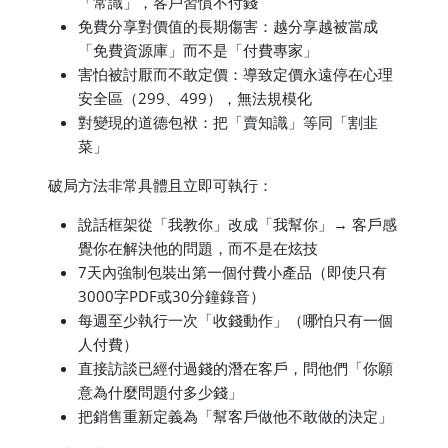
「常識」，客戶習慣不付錢
免費分享對價值的長期傷害：越分享越被當成
「免費資源庫」而不是「付費專家」
害怕被討厭而不敢定價：導致定價永遠停在心理
安全區（299、499），無法規模化
對變現的道德包袱：把「賣知識」等同「割韭
菜」
破局方法非常具體且立即可執行：
說話框架從「我教你」改成「我幫你」→ 客戶感
覺你在解決他的問題，而不是在炫技
7天內強制包裝出第一個付費小產品（即使只有
3000字PDF或30分鐘錄音）
每週至少執行一次「收錢動作」（哪怕只有一個
人付費）
直接訪談已經付過錢的潛在客戶，問他們「你願
意為什麼問題付多少錢」
把銷售重新定義為「幫客戶做他不敢做的決定」