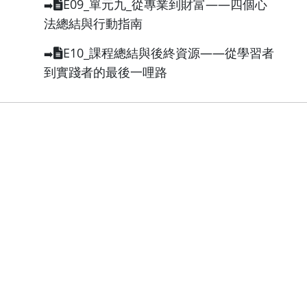
E09_單元九_從專業到財富——四個心
➡️
法總結與行動指南
E10_課程總結與後終資源——從學習者
➡️
到實踐者的最後一哩路