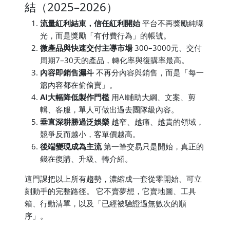
結（2025–2026）
流量紅利結束，信任紅利開始
平台不再獎勵純曝
光，而是獎勵「有付費行為」的帳號。
微產品與快速交付主導市場
300–3000元、交付
周期7–30天的產品，轉化率與復購率最高。
內容即銷售漏斗
不再分內容與銷售，而是「每一
篇內容都在偷偷賣」。
AI大幅降低製作門檻
用AI輔助大綱、文案、剪
輯、客服，單人可做出過去團隊級內容。
垂直深耕勝過泛娛樂
越窄、越痛、越貴的領域，
競爭反而越小，客單價越高。
後端變現成為主流
第一筆交易只是開始，真正的
錢在復購、升級、轉介紹。
這門課把以上所有趨勢，濃縮成一套從零開始、可立
刻動手的完整路徑。 它不賣夢想，它賣地圖、工具
箱、行動清單，以及「已經被驗證過無數次的順
序」。