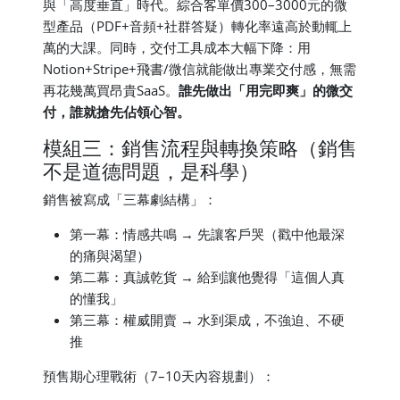
與「高度垂直」時代。綜合客單價300–3000元的微
型產品（PDF+音頻+社群答疑）轉化率遠高於動輒上
萬的大課。同時，交付工具成本大幅下降：用
Notion+Stripe+飛書/微信就能做出專業交付感，無需
再花幾萬買昂貴SaaS。
誰先做出「用完即爽」的微交
付，誰就搶先佔領心智。
模組三：銷售流程與轉換策略（銷售
不是道德問題，是科學）
銷售被寫成「三幕劇結構」：
第一幕：情感共鳴 → 先讓客戶哭（戳中他最深
的痛與渴望）
第二幕：真誠乾貨 → 給到讓他覺得「這個人真
的懂我」
第三幕：權威開賣 → 水到渠成，不強迫、不硬
推
預售期心理戰術（7–10天內容規劃）：