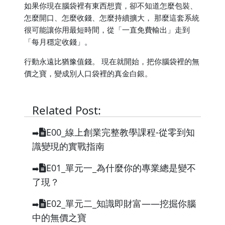
如果你現在腦袋裡有東西想賣，卻不知道怎麼包裝、
怎麼開口、怎麼收錢、怎麼持續擴大， 那麼這套系統
很可能讓你用最短時間，從「一直免費輸出」走到
「每月穩定收錢」。
行動永遠比猶豫值錢。 現在就開始，把你腦袋裡的無
價之寶，變成別人口袋裡的真金白銀。
Related Post:
E00_線上創業完整教學課程-從零到知
➡️
識變現的實戰指南
E01_單元一_為什麼你的專業總是變不
➡️
了現？
E02_單元二_知識即財富——挖掘你腦
➡️
中的無價之寶