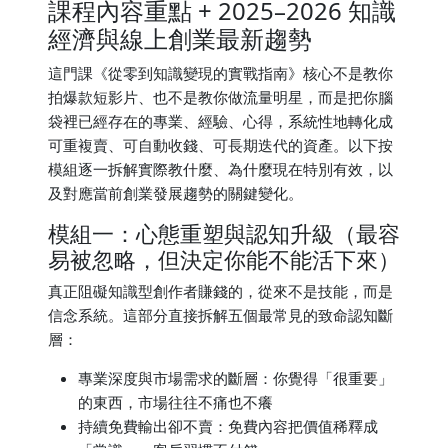
課程內容重點 + 2025–2026 知識
經濟與線上創業最新趨勢
這門課《從零到知識變現的實戰指南》核心不是教你
拍爆款短影片、也不是教你做流量明星，而是把你腦
袋裡已經存在的專業、經驗、心得，系統性地轉化成
可重複賣、可自動收錢、可長期迭代的資產。以下按
模組逐一拆解實際教什麼、為什麼現在特別有效，以
及對應當前創業發展趨勢的關鍵變化。
模組一：心態重塑與認知升級（最容
易被忽略，但決定你能不能活下來）
真正阻礙知識型創作者賺錢的，從來不是技能，而是
信念系統。這部分直接拆解五個最常見的致命認知斷
層：
專業深度與市場需求的斷層：你覺得「很重要」
的東西，市場往往不痛也不癢
持續免費輸出卻不賣：免費內容把價值稀釋成