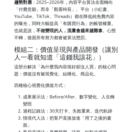
趨勢對應
：2025–2026年，內容平台算法全面轉向
「付費意願」而非「觀看時長」。平台（小紅書、
YouTube、TikTok、Threads）都在降低純免費內容
的曝光，同時大幅提高「有購買行為」的帳號權重。
也就是說，
不做變現的人，流量會越來越難拿
。心態
不轉，後面所有努力都會被算法懲罰。
模組二：價值呈現與產品開發（讓別
人一看就知道「這錢我該花」）
這部分解決「為什麼我內容很好卻沒人買」的核心問
題：價值沒有被視覺化、結構化、商品化。
四種核心視覺化價值方式：
成果展示法：Before/After、數字變化、人生轉
變照
過程記錄法：30天打卡、失敗重來、迭代軌跡
情境代入法：把客戶直接放進「用了之後的畫
面」
客戶見證法：真實截圖、語音、短影片感謝