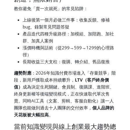
教你避免「賣一次就死」的常見陷阱：
上線後第一個月必做三件事：收集反饋、修補
bug、錄製常見問題答疑
產品迭代四種升級路徑：加模組、加陪跑、加社
群、加真人案例
漲價時機與話術（從299→599→1299的心理路
徑）
長期收益三大支柱：復購、轉介紹、舊品復推
趨勢對應
：2026年知識付費市場進入「存量競爭」階
段，新用戶獲取成本持續攀升，
LTV（客戶終身價
值）
成為決定生死關鍵。會員制、復購課、進階班、
終身更新權等後端變現模式，正在快速取代單次售
賣。同時AI工具（文案、剪輯、客服自動化）讓一人
團隊也能做到過去十人團隊的交付效率，
個人品牌的
天花板被大幅拉高
。
當前知識變現與線上創業最大趨勢總